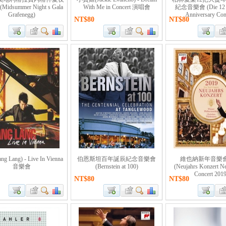
idsummer Night s Gala
With Me in Concert 演唱會
紀念音樂會 (Die 12 Ce
Grafenegg)
Anniversary Con
NT$80
NT$80
 Lang) - Live In Vienna
伯恩斯坦百年誕辰紀念音樂會
維也納新年音樂會 
音樂會
(Bernstein at 100)
(Neujahrs Konzert N
Concert 2019
NT$80
NT$80