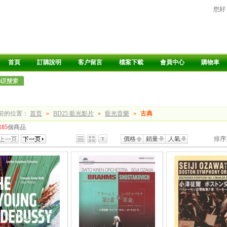
您好
首頁
訂購說明
客户留言
檔案下載
會員中心
購物車
前的位置：
首页
»
BD25 藍光影片
»
藍光音樂
»
古典
185
個商品
價格
銷量
人氣
排序