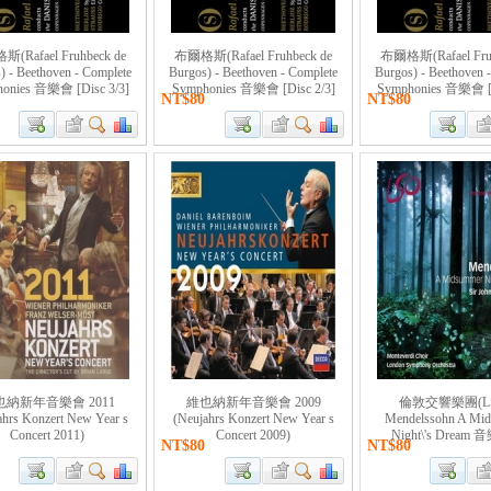
(Rafael Fruhbeck de
布爾格斯(Rafael Fruhbeck de
布爾格斯(Rafael Fruh
) - Beethoven - Complete
Burgos) - Beethoven - Complete
Burgos) - Beethoven 
onies 音樂會 [Disc 3/3]
Symphonies 音樂會 [Disc 2/3]
Symphonies 音樂會 [D
NT$80
NT$80
也納新年音樂會 2011
維也納新年音樂會 2009
倫敦交響樂團(LS
ahrs Konzert New Year s
(Neujahrs Konzert New Year s
Mendelssohn A Mi
Concert 2011)
Concert 2009)
Night\'s Dream
NT$80
NT$80