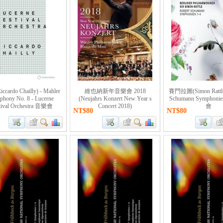
cardo Chailly) - Mahler
維也納新年音樂會 2018
賽門拉圖(Simon Rattle)
hony No. 8 - Lucerne
(Neujahrs Konzert New Year s
Schumann Symphoni
tival Orchestra 音樂會
Concert 2018)
會
NT$80
NT$80