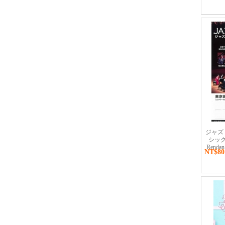
ジャズ・
シック万
Rendan
NT$80