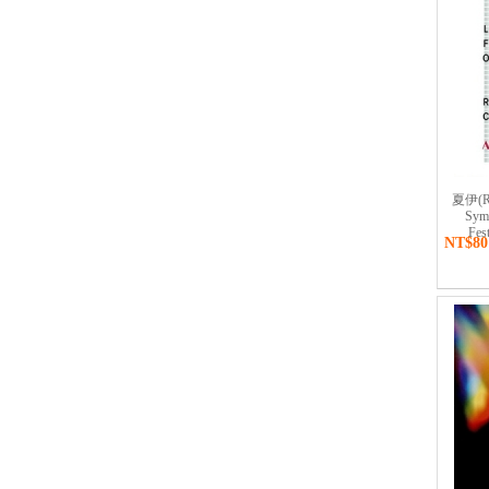
夏伊(Ric
Symp
Fes
NT$80