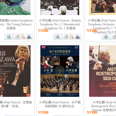
團(London Symphony
小澤征爾 (Seiji Ozawa) - Brahms
小澤征爾 (Seiji Ozawa)
tra) - The Young Debussy
Symphony No. 2 / Shostakovich
Symphony Orchestra:
音樂會
Symphony No. 5 音樂會
SymphonyNo.7 / 
NT$80
NT$80
Symphony No.
(Seiji Ozawa) - 交響曲
小澤征爾 (Seiji Ozawa) - 水戶藝
小澤征爾 (Seiji Oz
第6番「悲愴」
術館開館 20 週年紀念
Rostropovich The L
Quixote 音樂會[Dis
NT$80
NT$80