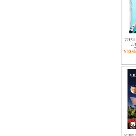
西野加奈
201
C
NT$80
201