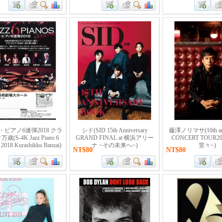
ピアノ6連弾2018 クラ
シド(SID 15th Anniversary
藤澤ノリマサ(10th ann
歳(S-4K Jazz Piano 6
GRAND FINAL at 横浜アリー
CONCERT TOUR2
 2018 Kurashikku Banzai)
ナ ~その未来へ~)
堂々~)
NT$80
NT$80