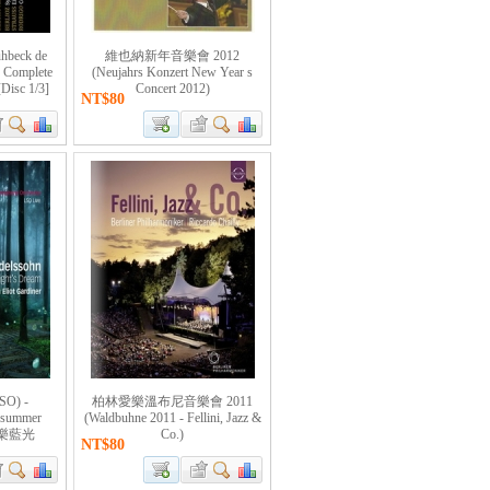
beck de
維也納新年音樂會 2012
- Complete
(Neujahrs Konzert New Year s
isc 1/3]
Concert 2012)
NT$80
O) -
柏林愛樂溫布尼音樂會 2011
dsummer
(Waldbuhne 2011 - Fellini, Jazz &
 音樂藍光
Co.)
NT$80