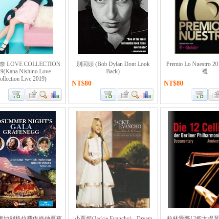
 LOVE COLLECTION
別回頭 (Bob Dylan Dont Look
Premio Lo Nuestro
9(Kana Nishino Love
Back)
禮
ollection Live 2019)
NT$80
NT$80
8年奧地利格拉費內格仲夏夜
小賈姬(Jackie Evancho) - Dream
柏林愛樂12把大提