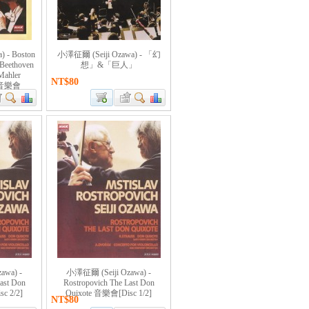
 - Boston
小澤征爾 (Seiji Ozawa) - 「幻
 Beethoven
想」&「巨人」
Mahler
NT$80
9 音樂會
awa) -
小澤征爾 (Seiji Ozawa) -
ast Don
Rostropovich The Last Don
c 2/2]
Quixote 音樂會[Disc 1/2]
NT$80