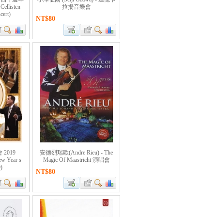
llisten
拉揚音樂會
cert)
NT$80
2019
安德烈瑞歐(Andre Rieu) - The
ew Year s
Magic Of Maastricht 演唱會
)
NT$80