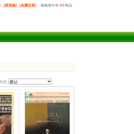
！
[請登錄]
[免費註冊]
購物車中有
0
件商品
方式: