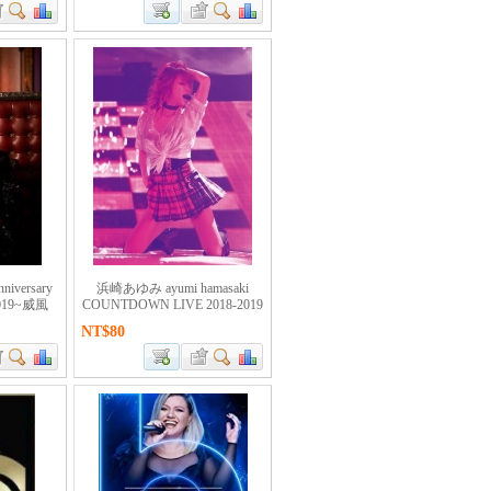
iversary
浜崎あゆみ ayumi hamasaki
019~威風
COUNTDOWN LIVE 2018-2019
NT$80