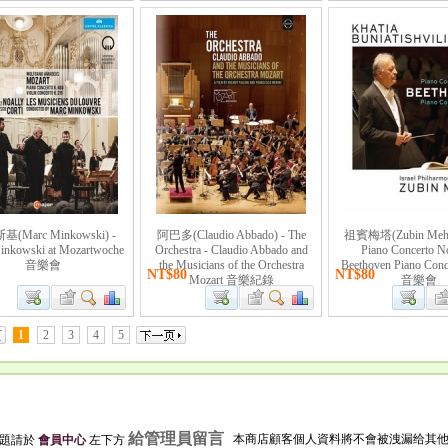
(Marc Minkowski) -
阿巴多(Claudio Abbado) - The
祖賓梅塔(Zubin Mehta)
inkowski at Mozartwoche
Orchestra - Claudio Abbado and
Piano Concerto N
音樂會
the Musicians of the Orchestra
Beethoven Piano Conc
NT$80
NT$80
Mozart 音樂紀錄
音樂會
1
2
3
4
5
給管理員留言
本商店顧客個人資料將不會被洩漏给其
問題請於
會員中心
左下方