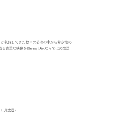
HKが収録してきた数々の公演の中から希少性の
貴重な映像をBlu-ray Discならではの放送
11月放送)