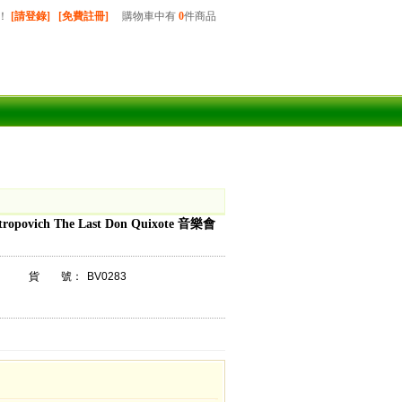
！
[請登錄]
[免費註冊]
購物車中有
0
件商品
tropovich The Last Don Quixote 音樂會
貨 號：
BV0283