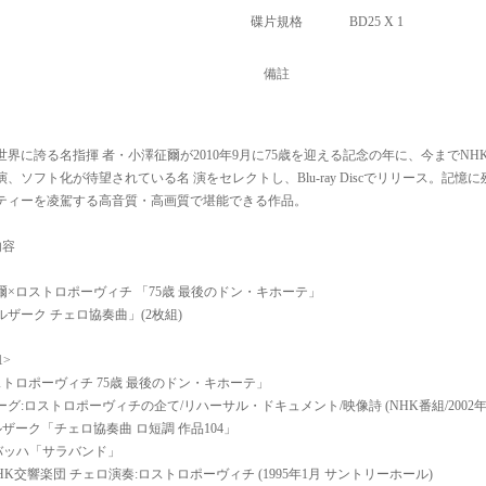
碟片規格
BD25 X 1
備註
世界に誇る名指揮 者・小澤征爾が2010年9月に75歳を迎える記念の年に、今までN
、ソフト化が待望されている名 演をセレクトし、Blu-ray Discでリリース。記憶に残る
ティーを凌駕する高音質・高画質で堪能できる作品。
内容
爾×ロストロポーヴィチ 「75歳 最後のドン・キホーテ」
ルザーク チェロ協奏曲」(2枚組)
1>
ストロポーヴィチ 75歳 最後のドン・キホーテ」
グ:ロストロポーヴィチの企て/リハーサル・ドキュメント/映像詩 (NHK番組/2002年
ルザーク「チェロ協奏曲 ロ短調 作品104」
B. バッハ「サラバンド」
HK交響楽団 チェロ演奏:ロストロポーヴィチ (1995年1月 サントリーホール)