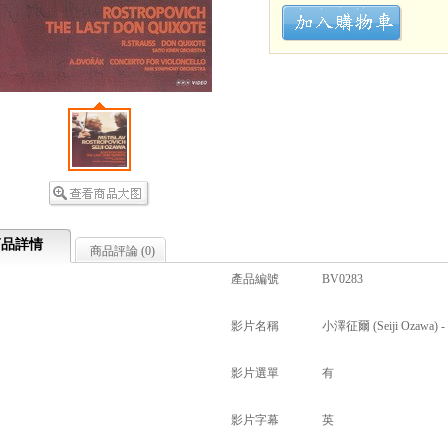
商品詳情
商品評論 (
0
)
產品編號
BV0283
影片名稱
小澤征爾 (Seiji Ozawa) - 
影片選單
有
影片字幕
英