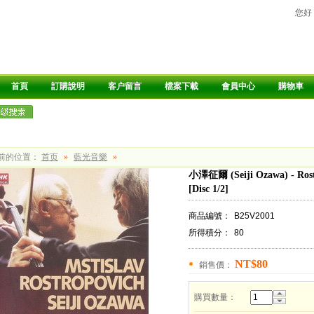
您好
首頁
訂購說明
客户留言
檔案下載
會員中心
購物車
前的位置：
首页
»
藍光音樂
»
小澤征爾 (Seiji Ozawa) - Ros
[Disc 1/2]
商品編號：
B25V2001
所得積分：
80
NT$80
銷售價：
購買數量：