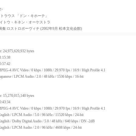
2>
シュトラウス 「ドン・キホーテ」
サイトウ・キネン・オーケストラ
奏:ロストロポーヴィチ (2002年9月 松本文化会館)
e: 24,975,620,932 bytes
1:15:38
0:57:42
PEG-4 AVC Video / 0 kbps / 1080i / 29.970 fps / 16:9 / High Profile 4.1
apanese / LPCM Audio / 2.0 / 48 kHz / 1536 kbps / 16-bit
e: 15,270,015,140 bytes
0:43:34
PEG-4 AVC Video / 0 kbps / 1080i / 29.970 fps / 16:9 / High Profile 4.1
nglish / LPCM Audio / 5.0 / 96 kHz / 11520 kbps / 24-bit
nglish / Dolby Digital Audio / 5.0 / 48 kHz / 640 kbps / DN -2dB
nglish / LPCM Audio / 2.0 / 96 kHz / 4608 kbps / 24-bit
mez, 補帖,泡麵,光碟,資訊,軟體,遊戲,破解,序號,0DAY,NDS,PSP,Wii,XBOX,360,XYZ,xcdex,HoneR