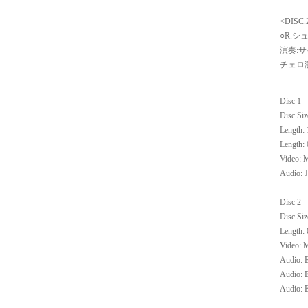
<DISC.
○R.
演奏:
チェロ演
Disc 1
Disc Siz
Length: 
Length: 
Video: M
Audio: J
Disc 2
Disc Siz
Length: 
Video: M
Audio: E
Audio: E
Audio: E
SaleGa