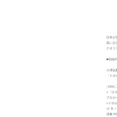
日本が
高い公演
クオリ
■収録
小澤征
「ドボ
<DISC.
○「ロ
プロロー
○ドボ
○J. 
演奏:N