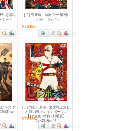
斯V 超電磁
[日] 刃牙道：無敵武士 第2季
1977)
（2026）[Disc *2]
NT$160
菜鳥炊事兵 취
[日] 彩虹化身俠 / 愛之戰士彩虹
6)[Disc
人 愛の戦士レインボーマン
【TV全集+特典+劇場版】
NT$320
(1972)[Disc *4]