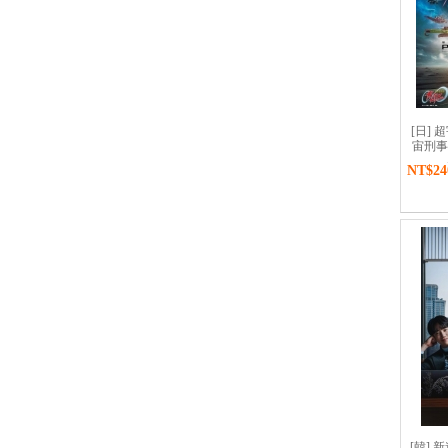
[日]
宙刑事
NT$24
[韓]