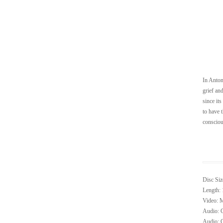
In Anton
grief an
since it
to have 
consciou
Disc Siz
Length: 
Video: M
Audio: G
Audio: G