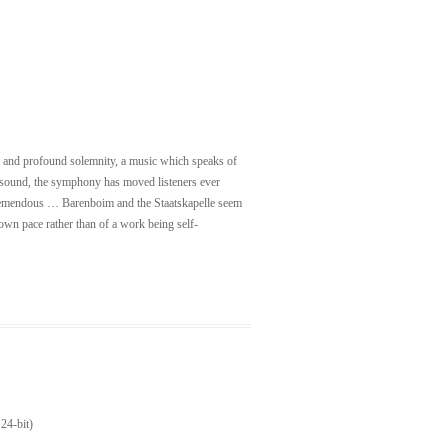
s and profound solemnity, a music which speaks of
of sound, the symphony has moved listeners ever
Tremendous … Barenboim and the Staatskapelle seem
 own pace rather than of a work being self‐
24-bit)