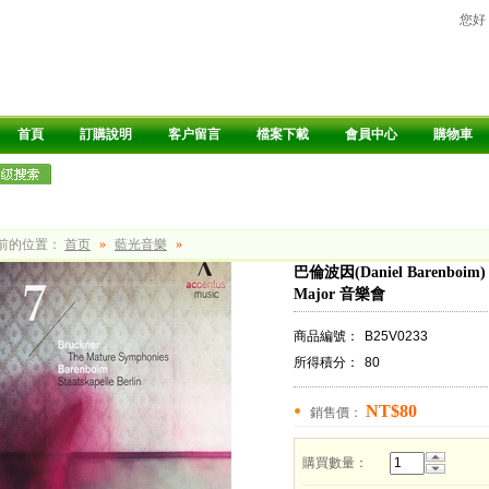
您好
首頁
訂購說明
客户留言
檔案下載
會員中心
購物車
前的位置：
首页
»
藍光音樂
»
巴倫波因(Daniel Barenboim) - 
Major 音樂會
商品編號：
B25V0233
所得積分：
80
NT$80
銷售價：
購買數量：