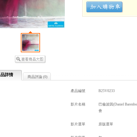
商品詳情
商品評論 (
0
)
產品編號
B25V0233
影片名稱
巴倫波因(Daniel Barenboim
會
影片選單
原版選單