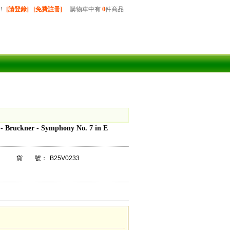
！
[請登錄]
[免費註冊]
購物車中有
0
件商品
Bruckner - Symphony No. 7 in E
貨 號：
B25V0233