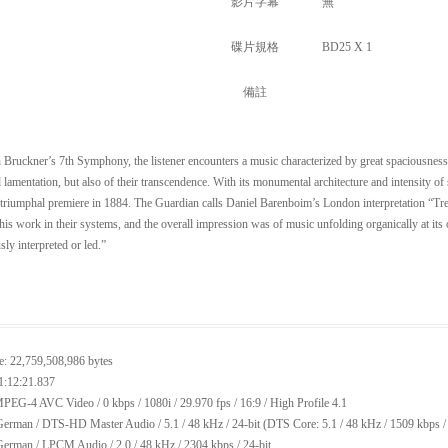
影片字幕
無
碟片規格
BD25 X 1
備註
 Bruckner’s 7th Symphony, the listener encounters a music characterized by great spaciousnes
d lamentation, but also of their transcendence. With its monumental architecture and intensity 
s triumphal premiere in 1884. The Guardian calls Daniel Barenboim’s London interpretation “
this work in their systems, and the overall impression was of music unfolding organically at its
sly interpreted or led.”
e: 22,759,508,986 bytes
1:12:21.837
PEG-4 AVC Video / 0 kbps / 1080i / 29.970 fps / 16:9 / High Profile 4.1
erman / DTS-HD Master Audio / 5.1 / 48 kHz / 24-bit (DTS Core: 5.1 / 48 kHz / 1509 kbps / 
erman / LPCM Audio / 2.0 / 48 kHz / 2304 kbps / 24-bit